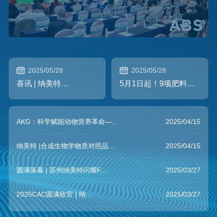
2025/05/28
2025/05/28
喜讯 | 纳美特
5月1日起！9项肥料新
ALAVITA®成功中标内
标准正式实施！
蒙古施...
AKG：科学赋能动物营养革命—...
2025/04/15
纳美特 |合成生物学物质对照品...
2025/04/15
圆满落幕 | 苏州纳美特闪耀F...
2025/03/27
2025CAC圆满收官 | 纳...
2025/03/27