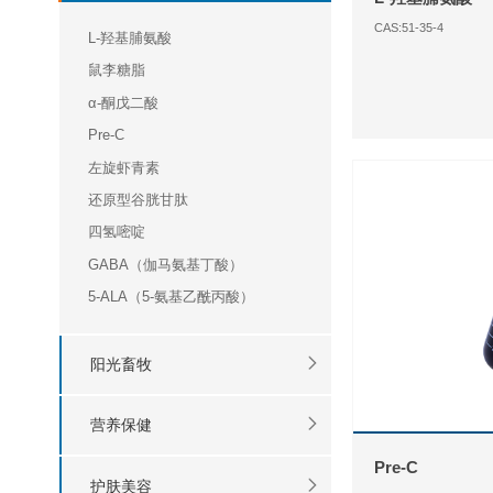
CAS:51-35-4
L-羟基脯氨酸
鼠李糖脂
α-酮戊二酸
Pre-C
左旋虾青素
还原型谷胱甘肽
四氢嘧啶
GABA（伽马氨基丁酸）
5-ALA（5-氨基乙酰丙酸）
阳光畜牧
营养保健
Pre-C
护肤美容